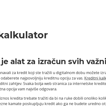
 kalkulator
 je alat za izračun svih važn
vali za kredit koji ste tražili u digitalnom dobu možete izr
 odaberete najpovoljniju kreditnu opciju za vas.
Kreditni kal
editni zahtjev. Svaka bolja web stranica za internetske kredi
itna opcija vam najviše odgovara.
iznos kredita trebate tražiti da bi na ruke dobili onoliko kol
ezne kamate poskupljuju kredit ako ga ne budete uredno otpla