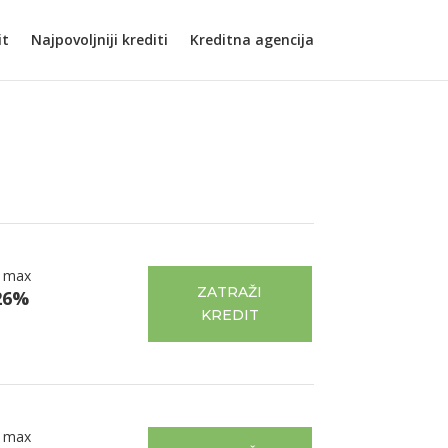
it
Najpovoljniji krediti
Kreditna agencija
 max
ZATRAŽI
26%
KREDIT
 max