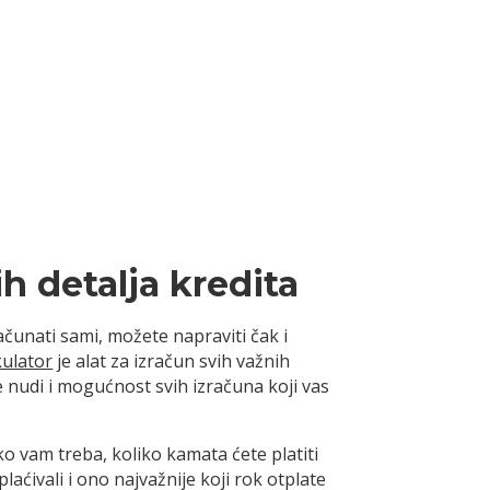
ih detalja kredita
ačunati sami, možete napraviti čak i
kulator
je alat za izračun svih važnih
te nudi i mogućnost svih izračuna koji vas
iko vam treba, koliko kamata ćete platiti
ćivali i ono najvažnije koji rok otplate