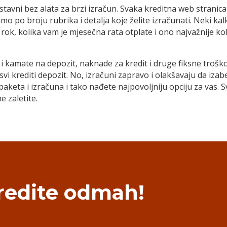
stavni bez alata za brzi izračun. Svaka kreditna web stranica
mo po broju rubrika i detalja koje želite izračunati. Neki k
ji rok, kolika vam je mjesečna rata otplate i ono najvažnije k
i kamate na depozit, naknade za kredit i druge fiksne troškov
 svi krediti depozit. No, izračuni zapravo i olakšavaju da izab
 paketa i izračuna i tako nađete najpovoljniju opciju za vas. S
e zaletite.
redite odmah!