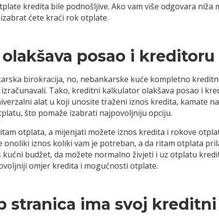
tplate kredita bile podnošljive. Ako vam više odgovara niža m
t izabrat ćete kraći rok otplate.
 olakšava posao i kreditoru i
arska birokracija, no, nebankarske kuće kompletno kreditno
računavali. Tako, kreditni kalkulator olakšava posao i kredito
verzalni alat u koji unosite traženi iznos kredita, kamate na
tplatu, što pomaže izabrati najpovoljniju opciju.
itam otplata, a mijenjati možete iznos kredita i rokove otp
e onoliki iznos koliki vam je potreban, a da ritam otplata p
š kućni budžet, da možete normalno živjeti i uz otplatu kredi
oljniji omjer kredita i mogućnosti otplate.
 stranica ima svoj kreditni