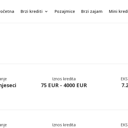
Početna
Brzi krediti
Pozajmice
Brzi zajam
Mini kred
anje
Iznos kredita
EKS
mjeseci
75 EUR - 4000 EUR
7.
anje
Iznos kredita
EKS