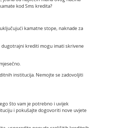
e kamate kod Sms kredita?
a, uključujući kamatne stope, naknade za
a dugotrajni krediti mogu imati skrivene
i mjesečno.
tnih institucija. Nemojte se zadovoljiti
nego što vam je potrebno i uvijek
ituciju i pokušajte dogovoriti nove uvjete