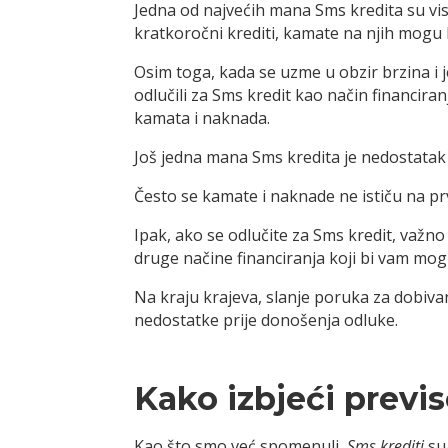
Jedna od najvećih mana Sms kredita su vis
kratkoročni krediti, kamate na njih mogu 
Osim toga, kada se uzme u obzir brzina i
odlučili za Sms kredit kao način financiran
kamata i naknada.
Još jedna mana Sms kredita je nedostatak 
Često se kamate i naknade ne ističu na pr
Ipak, ako se odlučite za Sms kredit, važno 
druge načine financiranja koji bi vam mogl
Na kraju krajeva, slanje poruka za dobivanj
nedostatke prije donošenja odluke.
Kako izbjeći prev
Kao što smo već spomenuli,
Sms krediti
su 