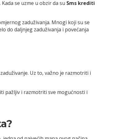
d. Kada se uzme u obzir da su
Sms krediti
omjernog zaduživanja. Mnogi koji su se
velo do daljnjeg zaduživanja i povećanja
zaduživanje. Uz to, važno je razmotriti i
i pažljiv i razmotriti sve mogućnosti i
ta?
o, jedna od najvećih mana ovog načina