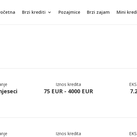
Početna
Brzi krediti
Pozajmice
Brzi zajam
Mini kred
anje
Iznos kredita
EKS
mjeseci
75 EUR - 4000 EUR
7.
anje
Iznos kredita
EKS