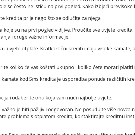
oje se često ne ističu na prvi pogled. Kako izbjeći previsok
ete kredita prije nego što se odlučite za njega.
 koje su na prvi pogled vidljive. Proučite sve uvjete kredit
anja i druge važne informacije.
a i uvjete otplate. Kratkoročni krediti imaju visoke kamate, 
erite koliko će vas koštati ukupno i koliko ćete morati platit
 kamata kod Sms kredita je usporedba ponuda različitih kredi
ucija i odaberite onu koja vam nudi najbolje uvjete.
, važno je biti pažljiv i odgovoran. Ne posuđujte više novca 
mate problema s otplatom kredita, kontaktirajte kreditnu inst