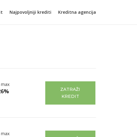
it
Najpovoljniji krediti
Kreditna agencija
 max
ZATRAŽI
26%
KREDIT
 max