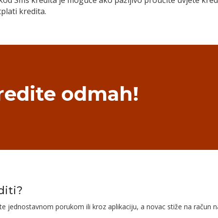
od Sms kredita je moguće ako pažljivo proučite uvjete kredi
plati kredita.
redite odmah!
diti?
žite jednostavnom porukom ili kroz aplikaciju, a novac stiže na račun 