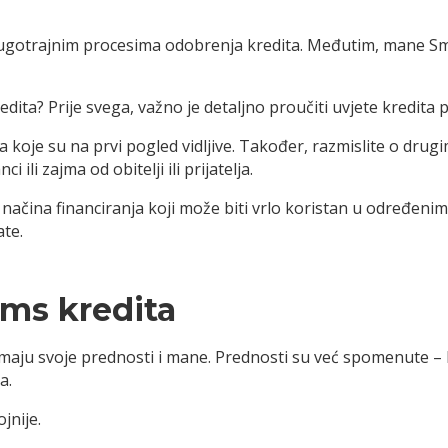
i dugotrajnim procesima odobrenja kredita. Međutim, mane S
ita? Prije svega, važno je detaljno proučiti uvjete kredita p
koje su na prvi pogled vidljive. Također, razmislite o drugi
ili zajma od obitelji ili prijatelja.
načina financiranja koji može biti vrlo koristan u određenim s
ate.
Sms kredita
i imaju svoje prednosti i mane. Prednosti su već spomenute –
a.
jnije.