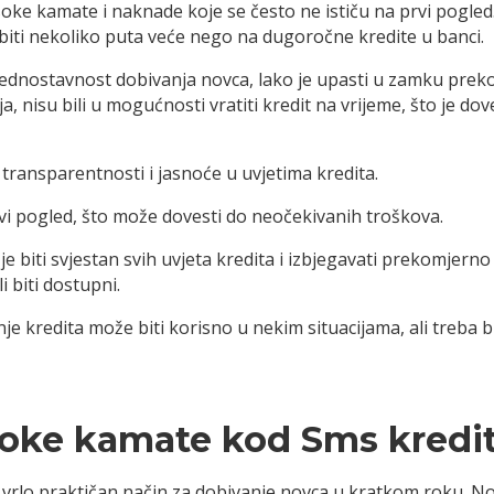
oke kamate i naknade koje se često ne ističu na prvi pogle
biti nekoliko puta veće nego na dugoročne kredite u banci.
 jednostavnost dobivanja novca, lako je upasti u zamku prek
ja, nisu bili u mogućnosti vratiti kredit na vrijeme, što je do
transparentnosti i jasnoće u uvjetima kredita.
vi pogled, što može dovesti do neočekivanih troškova.
je biti svjestan svih uvjeta kredita i izbjegavati prekomjerno 
i biti dostupni.
e kredita može biti korisno u nekim situacijama, ali treba bit
isoke kamate kod Sms kredi
vrlo praktičan način za dobivanje novca u kratkom roku. N