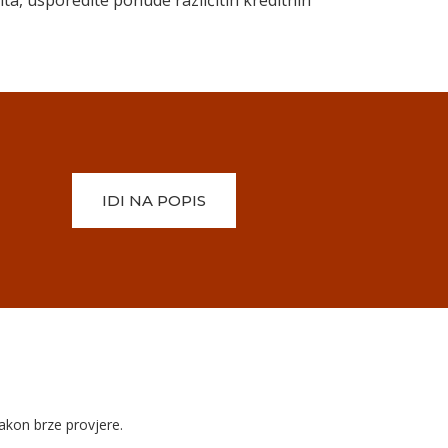
ta, usporedite ponude različitih kreditnih
IDI NA POPIS
nakon brze provjere.