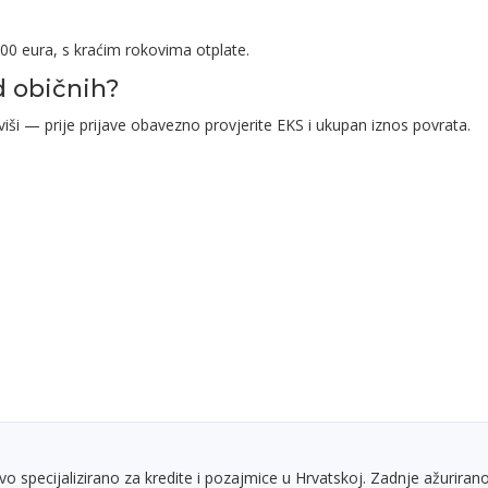
00 eura, s kraćim rokovima otplate.
od običnih?
viši — prije prijave obavezno provjerite EKS i ukupan iznos povrata.
vo specijalizirano za kredite i pozajmice u Hrvatskoj. Zadnje ažurirano