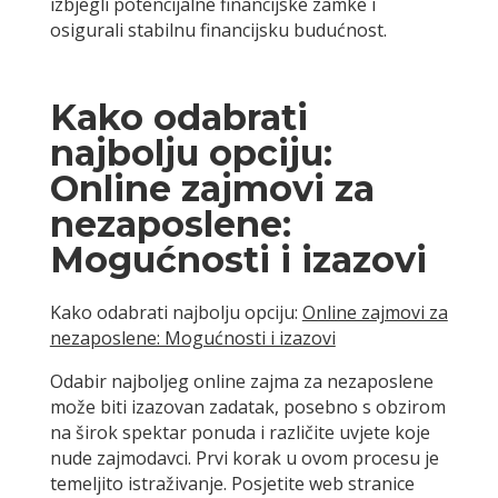
izbjegli potencijalne financijske zamke i
osigurali stabilnu financijsku budućnost.
Kako odabrati
najbolju opciju:
Online zajmovi za
nezaposlene:
Mogućnosti i izazovi
Kako odabrati najbolju opciju:
Online zajmovi za
nezaposlene: Mogućnosti i izazovi
Odabir najboljeg online zajma za nezaposlene
može biti izazovan zadatak, posebno s obzirom
na širok spektar ponuda i različite uvjete koje
nude zajmodavci. Prvi korak u ovom procesu je
temeljito istraživanje. Posjetite web stranice