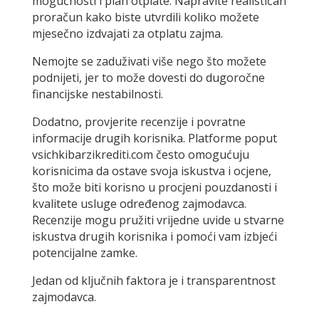
mogućnosti i plan otplate. Napravite realističan
proračun kako biste utvrdili koliko možete
mjesečno izdvajati za otplatu zajma.
Nemojte se zaduživati više nego što možete
podnijeti, jer to može dovesti do dugoročne
financijske nestabilnosti.
Dodatno, provjerite recenzije i povratne
informacije drugih korisnika. Platforme poput
vsichkibarzikrediti.com često omogućuju
korisnicima da ostave svoja iskustva i ocjene,
što može biti korisno u procjeni pouzdanosti i
kvalitete usluge određenog zajmodavca.
Recenzije mogu pružiti vrijedne uvide u stvarne
iskustva drugih korisnika i pomoći vam izbjeći
potencijalne zamke.
Jedan od ključnih faktora je i transparentnost
zajmodavca.