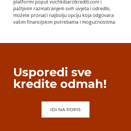
platformi poput vsichkibarzikrediti.com i
pažljivim razmatranjem svih uvjeta i odredbi,
možete pronaći najbolju opciju koja odgovara
vašim financijskim potrebama i mogućnostima.
Usporedi sve
kredite odmah!
IDI NA POPIS