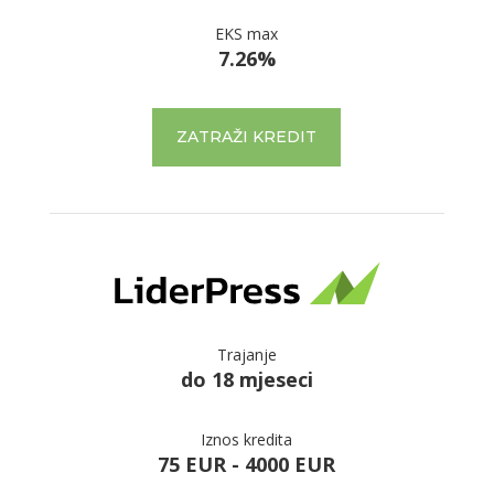
EKS max
7.26%
ZATRAŽI KREDIT
Trajanje
do 18 mjeseci
Iznos kredita
75 EUR - 4000 EUR