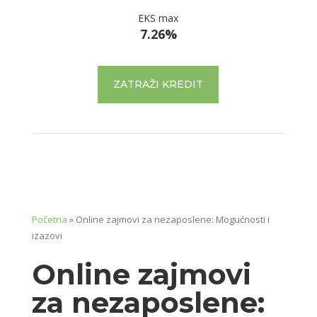
EKS max
7.26%
ZATRAŽI KREDIT
Početna
»
Online zajmovi za nezaposlene: Mogućnosti i
izazovi
Online zajmovi
za nezaposlene: