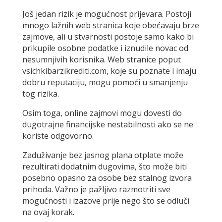
Još jedan rizik je mogućnost prijevara. Postoji
mnogo lažnih web stranica koje obećavaju brze
zajmove, ali u stvarnosti postoje samo kako bi
prikupile osobne podatke i iznudile novac od
nesumnjivih korisnika. Web stranice poput
vsichkibarzikrediti.com, koje su poznate i imaju
dobru reputaciju, mogu pomoći u smanjenju
tog rizika.
Osim toga, online zajmovi mogu dovesti do
dugotrajne financijske nestabilnosti ako se ne
koriste odgovorno.
Zaduživanje bez jasnog plana otplate može
rezultirati dodatnim dugovima, što može biti
posebno opasno za osobe bez stalnog izvora
prihoda. Važno je pažljivo razmotriti sve
mogućnosti i izazove prije nego što se odluči
na ovaj korak.