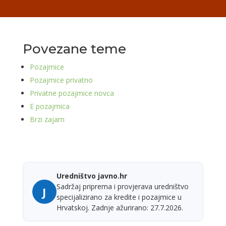
Povezane teme
Pozajmice
Pozajmice privatno
Privatne pozajmice novca
E pozajmica
Brzi zajam
Uredništvo javno.hr
Sadržaj priprema i provjerava uredništvo
J
specijalizirano za kredite i pozajmice u
Hrvatskoj. Zadnje ažurirano: 27.7.2026.