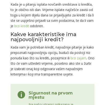
Kada je u pitanju isplata novčanih sredstava iz kredita,
to je obično isti dan. Vrijeme isplate najčešće zavisi od
toga u kojem dijelu dana se prijavljujete za kredit i da li
ste se uspješno prijavili sa svim podacima, te da li vam
je
brzi kredit
odobren.
Kakve karakteristike ima
najpovoljniji kredit?
Kada vam je potreban kredit, najvažnije pitanje je kako
prepoznati najpovoljniju opciju, budući da postoji niz
ponuda kao što su krediti, pozajmice ili
brzi zajam
. Ono
što će vam uštedeti vrijeme, posebno ako ste u žurbi
je izabrati onaj koji odgovara vašim najvažnijim
kriterijima i koji ima transparentne uvjete.
Sigurnost na prvom

mjestu
Na našoj stranici prikazana je