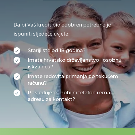
Da bi Vaš kredit bio odobren potrebno je
ispuniti sljedeće uvjete:

Stariji ste od 18 godina?

Imate hrvatsko državljanstvo i osobnu
iskzanicu?

Imate redovita primanja po tekućem
računu?

Posjedujete mobilni telefon i email
adresu za kontakt?