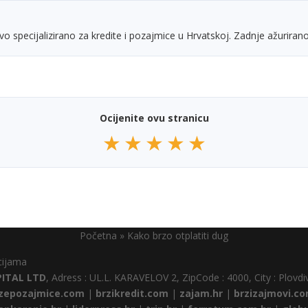
vo specijalizirano za kredite i pozajmice u Hrvatskoj. Zadnje ažurirano
Ocijenite ovu stranicu
★
★
★
★
★
Početna
»
Kako brzo otplatiti dug
cijama
PITAL LTD
, Adress : UL.L. KARAVELOV 2, ZipCode : 4000, City : Plovdiv
zepozajmice.com
|
brzikredit.com
|
zajam.hr
|
brzizajmovi.c