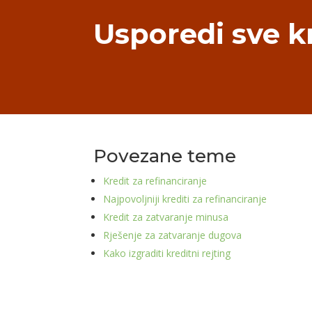
Usporedi sve k
Povezane teme
Kredit za refinanciranje
Najpovoljniji krediti za refinanciranje
Kredit za zatvaranje minusa
Rješenje za zatvaranje dugova
Kako izgraditi kreditni rejting