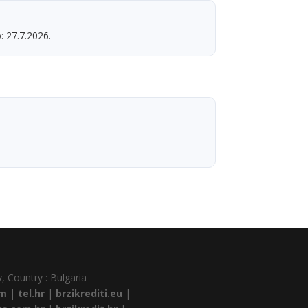
: 27.7.2026.
, Country : Bulgaria
om
|
tel.hr
|
brzikrediti.eu
|