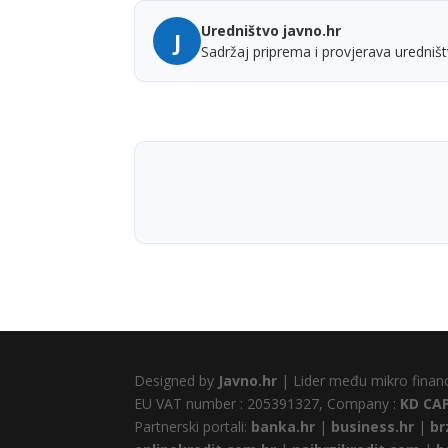
Uredništvo javno.hr
J
Sadržaj priprema i provjerava uredništ
Designed by
Javno.hr
| Lider među mikro finan
EU VAT number : 205391327, Company :
KD CA
Partnerski portali:
banka.hr
|
business.hr
|
br