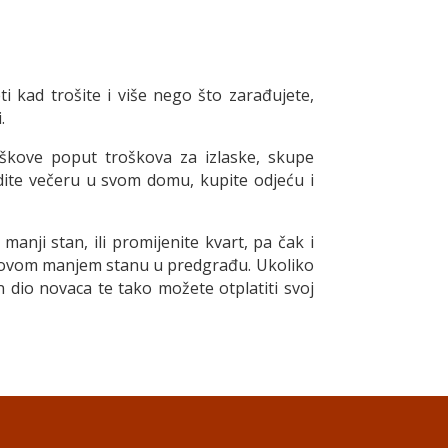
i kad trošite i više nego što zarađujete,
.
oškove poput troškova za izlaske, skupe
edite večeru u svom domu, kupite odjeću i
anji stan, ili promijenite kvart, pa čak i
u novom manjem stanu u predgrađu. Ukoliko
an dio novaca te tako možete otplatiti svoj