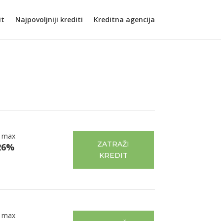
it
Najpovoljniji krediti
Kreditna agencija
 max
ZATRAŽI
26%
KREDIT
 max