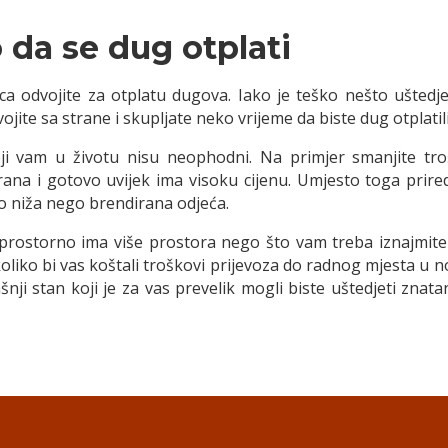
 da se dug otplati
ca odvojite za otplatu dugova. Iako je teško nešto uštedjet
jite sa strane i skupljate neko vrijeme da biste dug otplatili
oji vam u životu nisu neophodni. Na primjer smanjite tr
rana i gotovo uvijek ima visoku cijenu. Umjesto toga prir
o niža nego brendirana odjeća.
prostorno ima više prostora nego što vam treba iznajmite m
 koliko bi vas koštali troškovi prijevoza do radnog mjesta 
šnji stan koji je za vas prevelik mogli biste uštedjeti znat