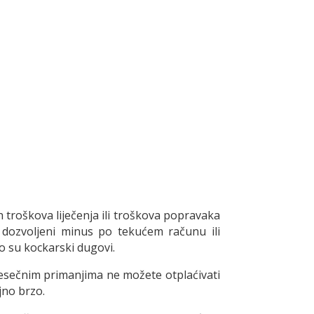
 troškova liječenja ili troškova popravaka
u dozvoljeni minus po tekućem računu ili
to su kockarski dugovi.
 mjesečnim primanjima ne možete otplaćivati
ljno brzo.