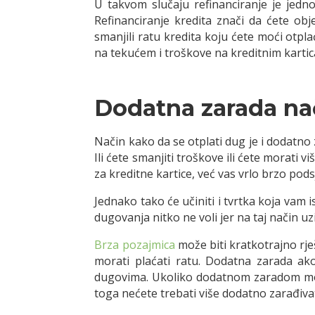
U takvom slučaju refinanciranje je jed
Refinanciranje kredita znači da ćete obj
smanjili ratu kredita koju ćete moći otpla
na tekućem i troškove na kreditnim karti
Dodatna zarada nač
Način kako da se otplati dug je i dodatn
Ili ćete smanjiti troškove ili ćete morati vi
za kreditne kartice, već vas vrlo brzo po
Jednako tako će učiniti i tvrtka koja vam 
dugovanja nitko ne voli jer na taj način u
Brza pozajmica
može biti kratkotrajno rje
morati plaćati ratu. Dodatna zarada ak
dugovima. Ukoliko dodatnom zaradom može
toga nećete trebati više dodatno zarađivat