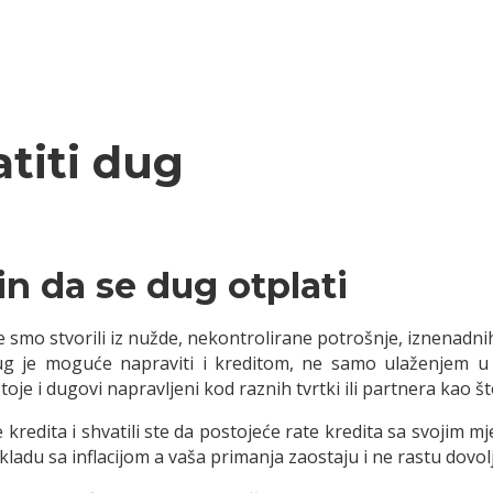
atiti dug
in da se dug otplati
smo stvorili iz nužde, nekontrolirane potrošnje, iznenadnih
 Dug je moguće napraviti i kreditom, ne samo ulaženjem 
je i dugovi napravljeni kod raznih tvrtki ili partnera kao š
še kredita i shvatili ste da postojeće rate kredita sa svojim
u skladu sa inflacijom a vaša primanja zaostaju i ne rastu dovo