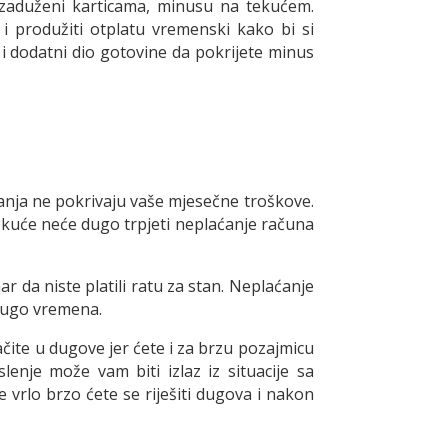
ezaduženi karticama, minusu na tekućem.
 i produžiti otplatu vremenski kako bi si
i i dodatni dio gotovine da pokrijete minus
anja ne pokrivaju vaše mjesečne troškove.
e kuće neće dugo trpjeti neplaćanje računa
r da niste platili ratu za stan. Neplaćanje
 dugo vremena.
čite u dugove jer ćete i za brzu pozajmicu
nje može vam biti izlaz iz situacije sa
rlo brzo ćete se riješiti dugova i nakon