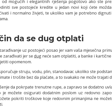
no od mogućih i elegantnih rješenja pogotovo ako ste pr
ediniti sve postojeće kredite u jedan novi koji ćete možda
ćivati i normalno živjeti, te ukoliko vam je potrebno dignut
cama.
in da se dug otplati
o zarađivanje uz postojeći posao jer vam vaša mjesečna prim
še zarađivati jer se
dug
neće sam otplatiti, a banke i kartičn
dsjetiti opomenom.
isporučuje struju, vodu, plin, stanodavac ukoliko ste podstana
zimate i trošite bez da plaćate, a to svakako ne može trajati
šenje da pokrpate trenutne rupe, a zapravo se dodatno uvla
o je možete osigurati dodatnim poslom uz redovno zaposle
te pokriti troškove koje redovnim primanjima ne možete v
i.