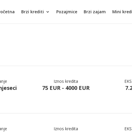
Početna
Brzi krediti
Pozajmice
Brzi zajam
Mini kred
anje
Iznos kredita
EKS
mjeseci
75 EUR - 4000 EUR
7.
anje
Iznos kredita
EKS